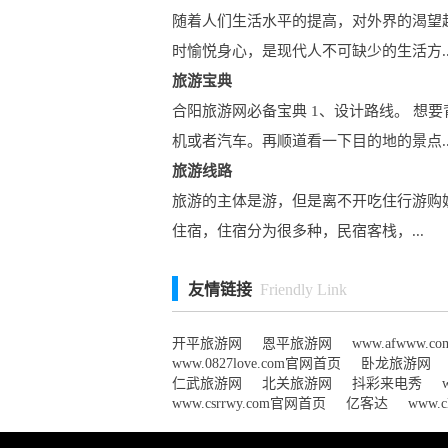
随着人们生活水平的提高，对外界的渴望
时愉悦身心，是现代人不可缺少的生活方..
旅游宝典
合阳旅游网必备宝典 1、设计路线。 
机或者汽车。再顺道看一下目的地的景点..
旅游线路
旅游的主体是游，但是离不开吃住行游购
住宿，住宿分为很多种，民宿客栈，...
友情链接
Friendly Link
开平旅游网
恩平旅游网
www.afwww.
www.0827love.com官网首页
卧龙旅游网
仁武旅游网
北关旅游网
抖彩来电秀
www.csrrwy.com官网首页
亿客达
www.